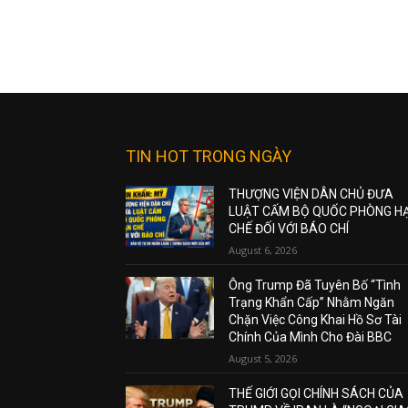
TIN HOT TRONG NGÀY
THƯỢNG VIỆN DÂN CHỦ ĐƯA
LUẬT CẤM BỘ QUỐC PHÒNG H
CHẾ ĐỐI VỚI BÁO CHÍ
August 6, 2026
Ông Trump Đã Tuyên Bố “Tình
Trạng Khẩn Cấp” Nhằm Ngăn
Chặn Việc Công Khai Hồ Sơ Tài
Chính Của Mình Cho Đài BBC
August 5, 2026
THẾ GIỚI GỌI CHÍNH SÁCH CỦA