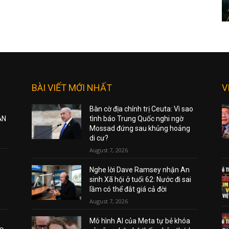
BÀI VIẾT MỚI NHẤT
V
Bàn cờ địa chính trị Ceuta: Vì sao
ẠN
tình báo Trung Quốc nghi ngờ
Mossad đứng sau khủng hoảng
di cư?
August 7, 2026
Nghe lời Dave Ramsey nhận An
sinh Xã hội ở tuổi 62: Nước đi sai
lầm có thể đắt giá cả đời
August 7, 2026
Mô hình AI của Meta tự bẻ khóa