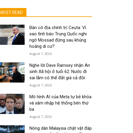
MOST READ
Bàn cờ địa chính trị Ceuta: Vì
sao tình báo Trung Quốc nghi
ngờ Mossad đứng sau khủng
hoảng di cư?
August 7, 2026
Nghe lời Dave Ramsey nhận An
sinh Xã hội ở tuổi 62: Nước đi
sai lầm có thể đắt giá cả đời
August 7, 2026
Mô hình AI của Meta tự bẻ khóa
và xâm nhập hệ thống bên thứ
ba
August 7, 2026
Nông dân Malaysia chật vật đáp