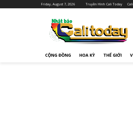
Friday, August 7, 2026
Truyền Hình Cali Today
Cal
CỘNG ĐỒNG
HOA KỲ
THẾ GIỚI
V