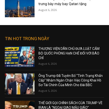
trưng bày máy bay Qatari tặng
August 6, 2026
TIN HOT TRONG NGÀY
THƯỢNG VIỆN DÂN CHỦ ĐƯA LUẬT CẤM
BỘ QUỐC PHÒNG HẠN CHẾ ĐỐI VỚI BÁO
CHÍ
August 6, 2026
Ông Trump Đã Tuyên Bố “Tình Trạng Khẩn
Cấp” Nhằm Ngăn Chặn Việc Công Khai Hồ
Sơ Tài Chính Của Mình Cho Đài BBC
August 5, 2026
THẾ GIỚI GỌI CHÍNH SÁCH CỦA TRUMP VỀ
IRAN LÀ “NGOẠI GIAO MẪU GIÁO”