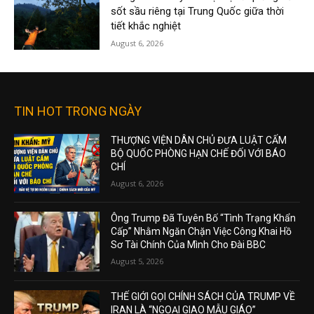
sốt sầu riêng tại Trung Quốc giữa thời
tiết khắc nghiệt
August 6, 2026
TIN HOT TRONG NGÀY
THƯỢNG VIỆN DÂN CHỦ ĐƯA LUẬT CẤM
BỘ QUỐC PHÒNG HẠN CHẾ ĐỐI VỚI BÁO
CHÍ
August 6, 2026
Ông Trump Đã Tuyên Bố “Tình Trạng Khẩn
Cấp” Nhằm Ngăn Chặn Việc Công Khai Hồ
Sơ Tài Chính Của Mình Cho Đài BBC
August 5, 2026
THẾ GIỚI GỌI CHÍNH SÁCH CỦA TRUMP VỀ
IRAN LÀ “NGOẠI GIAO MẪU GIÁO”