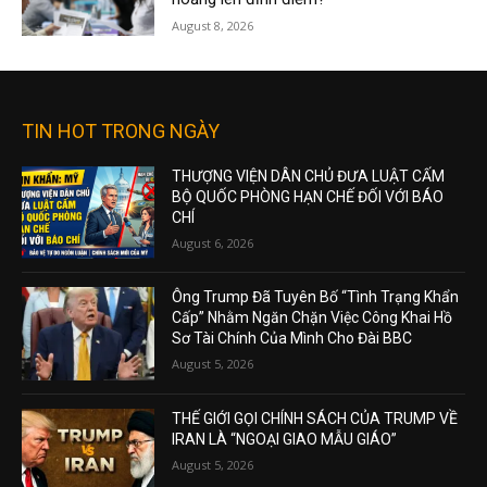
August 8, 2026
TIN HOT TRONG NGÀY
THƯỢNG VIỆN DÂN CHỦ ĐƯA LUẬT CẤM
BỘ QUỐC PHÒNG HẠN CHẾ ĐỐI VỚI BÁO
CHÍ
August 6, 2026
Ông Trump Đã Tuyên Bố “Tình Trạng Khẩn
Cấp” Nhằm Ngăn Chặn Việc Công Khai Hồ
Sơ Tài Chính Của Mình Cho Đài BBC
August 5, 2026
THẾ GIỚI GỌI CHÍNH SÁCH CỦA TRUMP VỀ
IRAN LÀ “NGOẠI GIAO MẪU GIÁO”
August 5, 2026