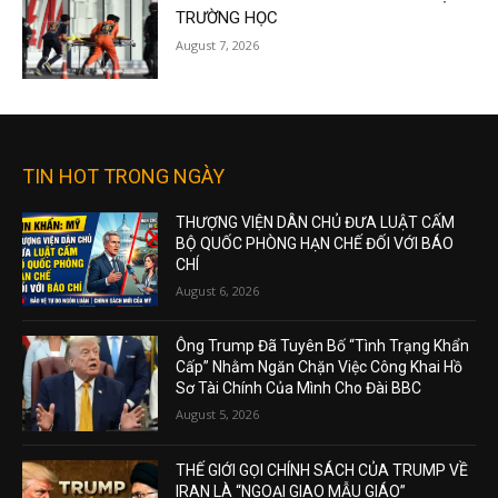
TRƯỜNG HỌC
August 7, 2026
TIN HOT TRONG NGÀY
THƯỢNG VIỆN DÂN CHỦ ĐƯA LUẬT CẤM
BỘ QUỐC PHÒNG HẠN CHẾ ĐỐI VỚI BÁO
CHÍ
August 6, 2026
Ông Trump Đã Tuyên Bố “Tình Trạng Khẩn
Cấp” Nhằm Ngăn Chặn Việc Công Khai Hồ
Sơ Tài Chính Của Mình Cho Đài BBC
August 5, 2026
THẾ GIỚI GỌI CHÍNH SÁCH CỦA TRUMP VỀ
IRAN LÀ “NGOẠI GIAO MẪU GIÁO”