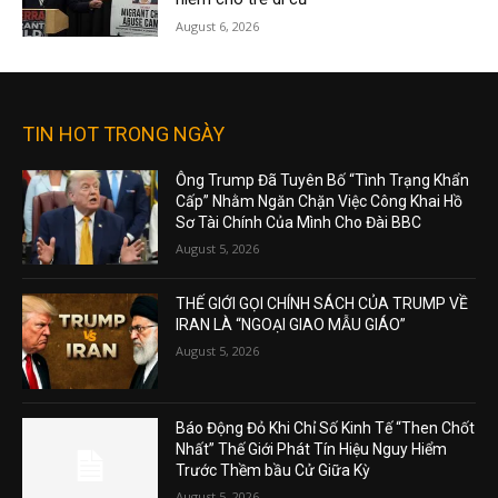
August 6, 2026
TIN HOT TRONG NGÀY
Ông Trump Đã Tuyên Bố “Tình Trạng Khẩn
Cấp” Nhằm Ngăn Chặn Việc Công Khai Hồ
Sơ Tài Chính Của Mình Cho Đài BBC
August 5, 2026
THẾ GIỚI GỌI CHÍNH SÁCH CỦA TRUMP VỀ
IRAN LÀ “NGOẠI GIAO MẪU GIÁO”
August 5, 2026
Báo Động Đỏ Khi Chỉ Số Kinh Tế “Then Chốt
Nhất” Thế Giới Phát Tín Hiệu Nguy Hiểm
Trước Thềm bầu Cử Giữa Kỳ
August 5, 2026