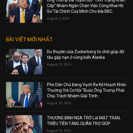
Ông Trump Đã Tuyên Bố “Tình Trạng Khẩn
Cấp” Nhằm Ngăn Chặn Việc Công Khai Hồ
Sơ Tài Chính Của Mình Cho Đài BBC
August 5, 2026
BÀI VIẾT MỚI NHẤT
Du thuyền của Zuckerberg từ chối giúp đỡ
tàu gặp nạn ở vùng biển Alaska
August 10, 2026
Phe Dân Chủ Đang Vạch Ra Kế Hoạch Khác
Thường Với Cơ Hội “Buộc Ông Trump Phải
Chịu Trách Nhiệm Giải Trình.
August 10, 2026
THƯƠNG BINH NGA TRỞ LẠI MẶT TRẬN,
TRIỀU TIÊN TĂNG QUÂN TRỢ GIÚP
August 10, 2026