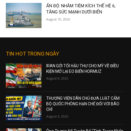
ẤN ĐỘ: NHẮM TIÊM KÍCH THẾ HỆ 6,
TĂNG SỨC MẠNH DƯỚI BIỂN
August 10, 2026
TIN HOT TRONG NGÀY
IRAN GỞI TỐI HẬU THƯ CHO MỸ VỀ ĐIỀU
KIỆN MỞ LẠI EO BIỂN HORMUZ
August 9, 2026
THƯỢNG VIỆN DÂN CHỦ ĐƯA LUẬT CẤM
BỘ QUỐC PHÒNG HẠN CHẾ ĐỐI VỚI BÁO
CHÍ
August 6, 2026