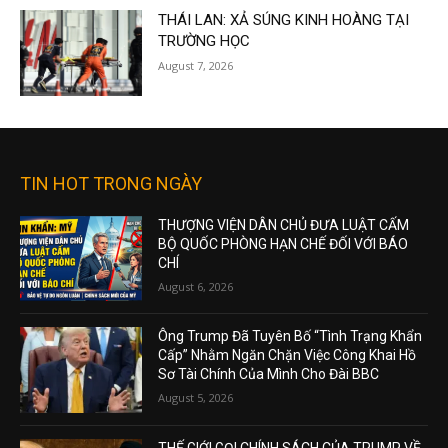
THÁI LAN: XẢ SÚNG KINH HOÀNG TẠI
TRƯỜNG HỌC
August 7, 2026
TIN HOT TRONG NGÀY
THƯỢNG VIỆN DÂN CHỦ ĐƯA LUẬT CẤM
BỘ QUỐC PHÒNG HẠN CHẾ ĐỐI VỚI BÁO
CHÍ
August 6, 2026
Ông Trump Đã Tuyên Bố “Tình Trạng Khẩn
Cấp” Nhằm Ngăn Chặn Việc Công Khai Hồ
Sơ Tài Chính Của Mình Cho Đài BBC
August 5, 2026