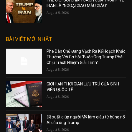
THẾ GIỚI GỌI CHÍNH SÁCH CỦA TRUMP VỀ
IRAN LÀ “NGOẠI GIAO MẪU GIÁO”
August 5, 2026
BÀI VIẾT MỚI NHẤT
Phe Dân Chủ Đang Vạch Ra Kế Hoạch Khác
Thường Với Cơ Hội “Buộc Ông Trump Phải
Chịu Trách Nhiệm Giải Trình”.
August 8, 2026
GIỚI HẠN THỜI GIAN LƯU TRÚ CỦA SINH
VIÊN QUỐC TẾ
August 8, 2026
Đề xuất giúp người Mỹ làm giàu từ bùng nổ
AI của ông Trump
August 8, 2026