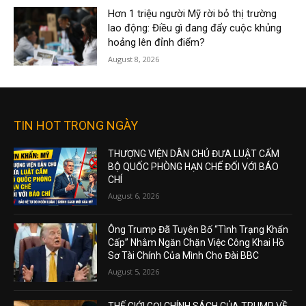
Hơn 1 triệu người Mỹ rời bỏ thị trường
lao động: Điều gì đang đẩy cuộc khủng
hoảng lên đỉnh điểm?
August 8, 2026
TIN HOT TRONG NGÀY
THƯỢNG VIỆN DÂN CHỦ ĐƯA LUẬT CẤM
BỘ QUỐC PHÒNG HẠN CHẾ ĐỐI VỚI BÁO
CHÍ
August 6, 2026
Ông Trump Đã Tuyên Bố “Tình Trạng Khẩn
Cấp” Nhằm Ngăn Chặn Việc Công Khai Hồ
Sơ Tài Chính Của Mình Cho Đài BBC
August 5, 2026