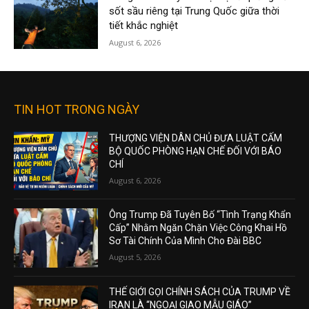
sốt sầu riêng tại Trung Quốc giữa thời
tiết khắc nghiệt
August 6, 2026
TIN HOT TRONG NGÀY
THƯỢNG VIỆN DÂN CHỦ ĐƯA LUẬT CẤM
BỘ QUỐC PHÒNG HẠN CHẾ ĐỐI VỚI BÁO
CHÍ
August 6, 2026
Ông Trump Đã Tuyên Bố “Tình Trạng Khẩn
Cấp” Nhằm Ngăn Chặn Việc Công Khai Hồ
Sơ Tài Chính Của Mình Cho Đài BBC
August 5, 2026
THẾ GIỚI GỌI CHÍNH SÁCH CỦA TRUMP VỀ
IRAN LÀ “NGOẠI GIAO MẪU GIÁO”