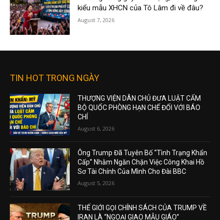
kiểu mẫu XHCN của Tô Lâm đi về đâu?
August 7, 2026
TIN HOT TRONG NGÀY
THƯỢNG VIỆN DÂN CHỦ ĐƯA LUẬT CẤM
BỘ QUỐC PHÒNG HẠN CHẾ ĐỐI VỚI BÁO
CHÍ
August 6, 2026
Ông Trump Đã Tuyên Bố “Tình Trạng Khẩn
Cấp” Nhằm Ngăn Chặn Việc Công Khai Hồ
Sơ Tài Chính Của Mình Cho Đài BBC
August 5, 2026
THẾ GIỚI GỌI CHÍNH SÁCH CỦA TRUMP VỀ
IRAN LÀ “NGOẠI GIAO MẪU GIÁO”