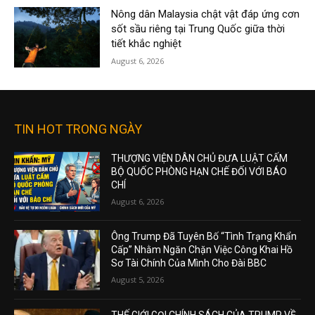
Nông dân Malaysia chật vật đáp ứng cơn
sốt sầu riêng tại Trung Quốc giữa thời
tiết khắc nghiệt
August 6, 2026
TIN HOT TRONG NGÀY
THƯỢNG VIỆN DÂN CHỦ ĐƯA LUẬT CẤM
BỘ QUỐC PHÒNG HẠN CHẾ ĐỐI VỚI BÁO
CHÍ
August 6, 2026
Ông Trump Đã Tuyên Bố “Tình Trạng Khẩn
Cấp” Nhằm Ngăn Chặn Việc Công Khai Hồ
Sơ Tài Chính Của Mình Cho Đài BBC
August 5, 2026