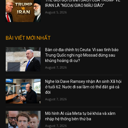
THẾ GIỚI GỌI CHÍNH SÁCH CỦA TRUMP VỀ
IRAN LÀ “NGOẠI GIAO MẪU GIÁO”
August 5, 2026
BÀI VIẾT MỚI NHẤT
Bàn cờ địa chính trị Ceuta: Vì sao tình báo
Trung Quốc nghi ngờ Mossad đứng sau
khủng hoảng di cư?
August 7, 2026
Nghe lời Dave Ramsey nhận An sinh Xã hội
ở tuổi 62: Nước đi sai lầm có thể đắt giá cả
đời
August 7, 2026
Mô hình AI của Meta tự bẻ khóa và xâm
nhập hệ thống bên thứ ba
August 7, 2026