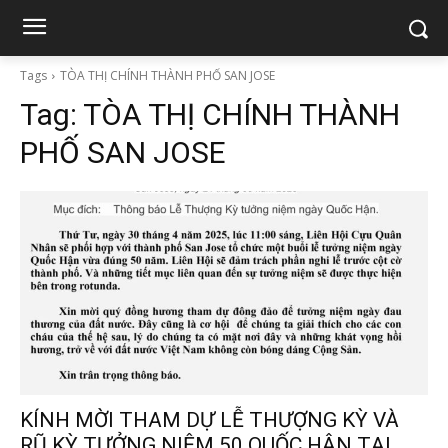
Tags
TÒA THỊ CHÍNH THÀNH PHỐ SAN JOSE
Tag:
TÒA THỊ CHÍNH THÀNH
PHỐ SAN JOSE
KÍNH MỜI THAM DỰ LỄ THƯỢNG KỲ VÀ
RŨ KỲ TƯỞNG NIỆM 50 QUỐC HẬN TẠI