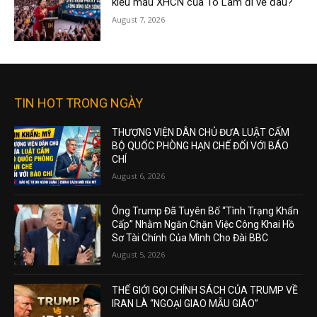
kiểu mẫu XHCN của Tô Lâm đi về đâu?
August 7, 2026
TIN HOT TRONG NGÀY
THƯỢNG VIỆN DÂN CHỦ ĐƯA LUẬT CẤM
BỘ QUỐC PHÒNG HẠN CHẾ ĐỐI VỚI BÁO
CHÍ
August 6, 2026
Ông Trump Đã Tuyên Bố “Tình Trạng Khẩn
Cấp” Nhằm Ngăn Chặn Việc Công Khai Hồ
Sơ Tài Chính Của Mình Cho Đài BBC
August 5, 2026
THẾ GIỚI GỌI CHÍNH SÁCH CỦA TRUMP VỀ
IRAN LÀ “NGOẠI GIAO MẪU GIÁO”