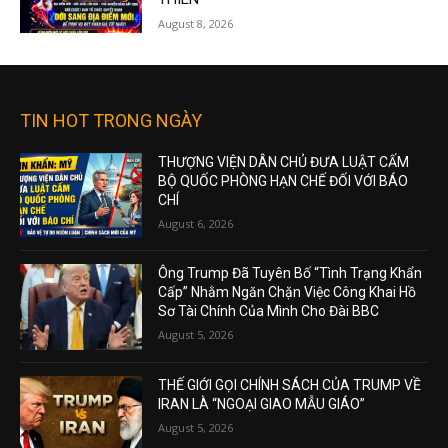
August 8, 2026
TIN HOT TRONG NGÀY
THƯỢNG VIỆN DÂN CHỦ ĐƯA LUẬT CẤM
BỘ QUỐC PHÒNG HẠN CHẾ ĐỐI VỚI BÁO
CHÍ
August 6, 2026
Ông Trump Đã Tuyên Bố “Tình Trạng Khẩn
Cấp” Nhằm Ngăn Chặn Việc Công Khai Hồ
Sơ Tài Chính Của Mình Cho Đài BBC
August 5, 2026
THẾ GIỚI GỌI CHÍNH SÁCH CỦA TRUMP VỀ
IRAN LÀ “NGOẠI GIAO MẪU GIÁO”
August 5, 2026