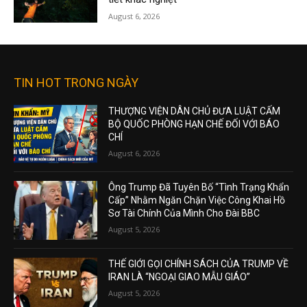
August 6, 2026
TIN HOT TRONG NGÀY
THƯỢNG VIỆN DÂN CHỦ ĐƯA LUẬT CẤM
BỘ QUỐC PHÒNG HẠN CHẾ ĐỐI VỚI BÁO
CHÍ
August 6, 2026
Ông Trump Đã Tuyên Bố “Tình Trạng Khẩn
Cấp” Nhằm Ngăn Chặn Việc Công Khai Hồ
Sơ Tài Chính Của Mình Cho Đài BBC
August 5, 2026
THẾ GIỚI GỌI CHÍNH SÁCH CỦA TRUMP VỀ
IRAN LÀ “NGOẠI GIAO MẪU GIÁO”
August 5, 2026