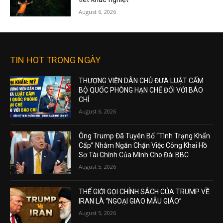
August 6, 2026
TIN HOT TRONG NGÀY
THƯỢNG VIỆN DÂN CHỦ ĐƯA LUẬT CẤM
BỘ QUỐC PHÒNG HẠN CHẾ ĐỐI VỚI BÁO
CHÍ
August 6, 2026
Ông Trump Đã Tuyên Bố “Tình Trạng Khẩn
Cấp” Nhằm Ngăn Chặn Việc Công Khai Hồ
Sơ Tài Chính Của Mình Cho Đài BBC
August 5, 2026
THẾ GIỚI GỌI CHÍNH SÁCH CỦA TRUMP VỀ
IRAN LÀ “NGOẠI GIAO MẪU GIÁO”
August 5, 2026