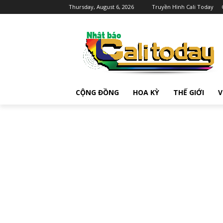
Thursday, August 6, 2026
Truyền Hình Cali Today
CỘNG ĐỒNG
HOA KỲ
THẾ GIỚI
V