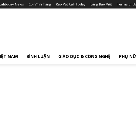
Calitoday News
Cõi Vĩnh Hằng
Rao Vặt Cali Today
Làng Báo Việt
Terms of U
IỆT NAM
BÌNH LUẬN
GIÁO DỤC & CÔNG NGHỆ
PHỤ N