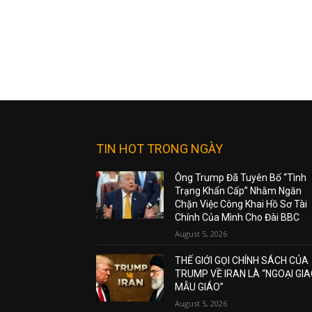
TIN HOT TRONG NGÀY
Ông Trump Đã Tuyên Bố “Tình
Trạng Khẩn Cấp” Nhằm Ngăn
Chặn Việc Công Khai Hồ Sơ Tài
Chính Của Mình Cho Đài BBC
August 5, 2026
THẾ GIỚI GỌI CHÍNH SÁCH CỦA
TRUMP VỀ IRAN LÀ “NGOẠI GI
MẪU GIÁO”
August 5, 2026