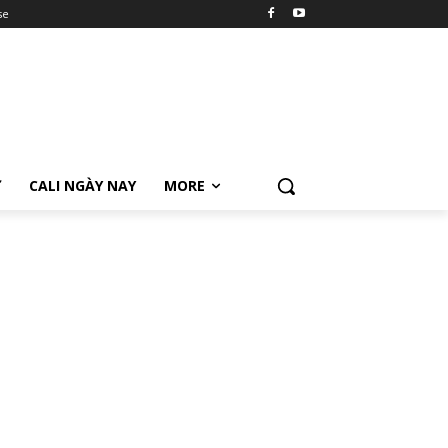
se
Ữ
CALI NGÀY NAY
MORE