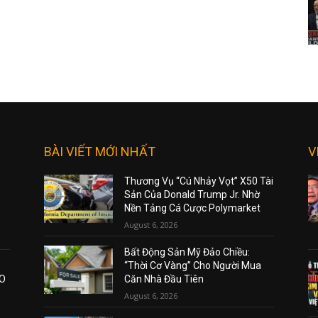
BÀI VIẾT MỚI NHẤT
V
Thương Vụ “Cú Nhảy Vọt” X50 Tài
Sản Của Donald Trump Jr. Nhờ
Nền Tảng Cá Cược Polymarket
August 6, 2026
Bất Động Sản Mỹ Đảo Chiều:
“Thời Cơ Vàng” Cho Người Mua
AO
Căn Nhà Đầu Tiên
August 6, 2026