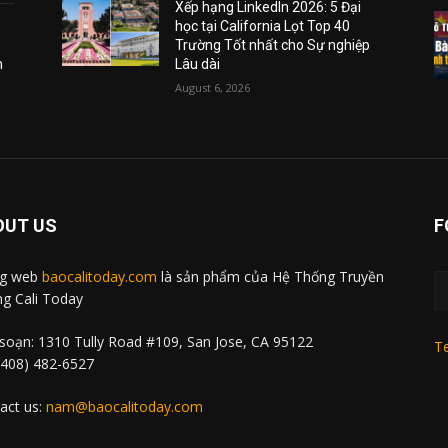
Xếp hạng LinkedIn 2026: 5 Đại
học tại California Lọt Top 40
Trường Tốt nhất cho Sự nghiệp
m
Lâu dài
August 6, 2026
OUT US
F
ng web
baocalitoday.com
là sản phẩm của Hệ Thống Truyền
g Cali Today
soạn: 1310 Tully Road #109, San Jose, CA 95122
Te
 (408) 482-6527
act us:
nam@baocalitoday.com