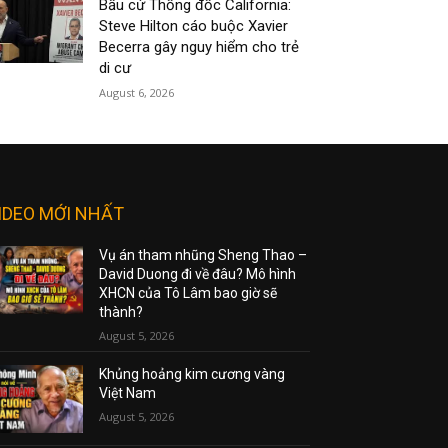
Bầu cử Thống đốc California:
Steve Hilton cáo buộc Xavier
Becerra gây nguy hiểm cho trẻ
di cư
August 6, 2026
IDEO MỚI NHẤT
Vụ án tham nhũng Sheng Thao –
David Duong đi về đâu? Mô hình
XHCN của Tô Lâm bao giờ sẽ
thành?
August 5, 2026
Khủng hoảng kim cương vàng
Việt Nam
August 5, 2026