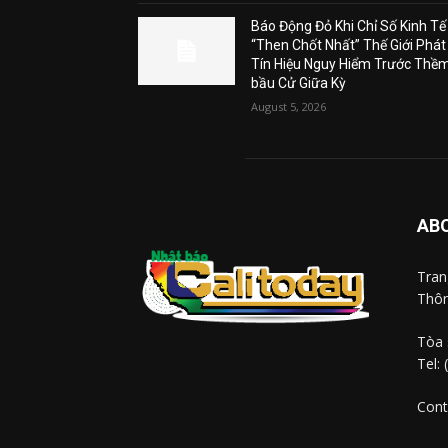
Báo Động Đỏ Khi Chỉ Số Kinh Tế
“Then Chốt Nhất” Thế Giới Phát
Tín Hiệu Nguy Hiểm Trước Thề
bầu Cử Giữa Kỳ
August 5, 2026
AB
Tra
Thôn
Tòa 
Tel:
Cont