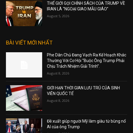
THẾ GIỚI GỌI CHÍNH SÁCH CỦA TRUMP VỀ
IRAN LÀ “NGOẠI GIAO MẪU GIÁO”
August 5, 2026
BÀI VIẾT MỚI NHẤT
Phe Dân Chủ Đang Vạch Ra Kế Hoạch Khác
Thường Với Cơ Hội “Buộc Ông Trump Phải
Chịu Trách Nhiệm Giải Trình”.
August 8, 2026
GIỚI HẠN THỜI GIAN LƯU TRÚ CỦA SINH
VIÊN QUỐC TẾ
August 8, 2026
Đề xuất giúp người Mỹ làm giàu từ bùng nổ
AI của ông Trump