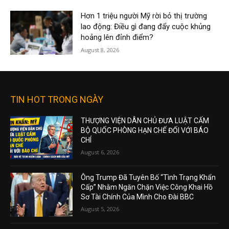
Hơn 1 triệu người Mỹ rời bỏ thị trường
lao động: Điều gì đang đẩy cuộc khủng
hoảng lên đỉnh điểm?
August 8, 2026
TIN HOT TRONG NGÀY
THƯỢNG VIỆN DÂN CHỦ ĐƯA LUẬT CẤM
BỘ QUỐC PHÒNG HẠN CHẾ ĐỐI VỚI BÁO
CHÍ
August 6, 2026
Ông Trump Đã Tuyên Bố “Tình Trạng Khẩn
Cấp” Nhằm Ngăn Chặn Việc Công Khai Hồ
Sơ Tài Chính Của Mình Cho Đài BBC
August 5, 2026