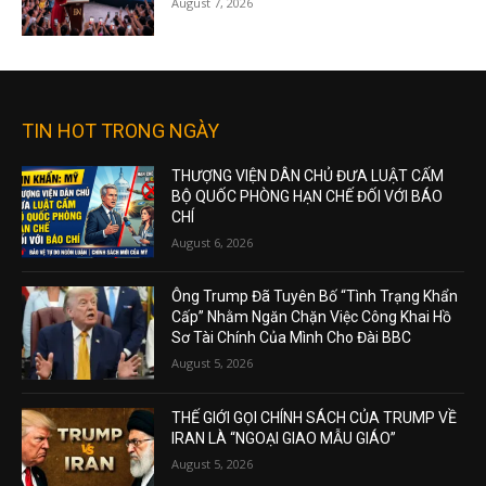
August 7, 2026
TIN HOT TRONG NGÀY
THƯỢNG VIỆN DÂN CHỦ ĐƯA LUẬT CẤM
BỘ QUỐC PHÒNG HẠN CHẾ ĐỐI VỚI BÁO
CHÍ
August 6, 2026
Ông Trump Đã Tuyên Bố “Tình Trạng Khẩn
Cấp” Nhằm Ngăn Chặn Việc Công Khai Hồ
Sơ Tài Chính Của Mình Cho Đài BBC
August 5, 2026
THẾ GIỚI GỌI CHÍNH SÁCH CỦA TRUMP VỀ
IRAN LÀ “NGOẠI GIAO MẪU GIÁO”
August 5, 2026