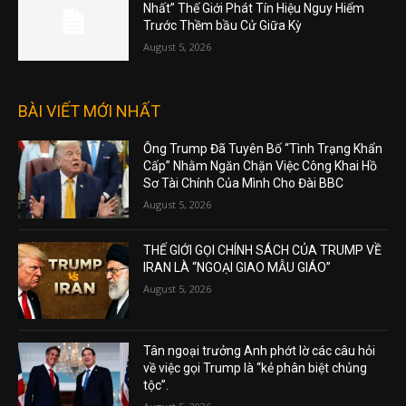
Nhất” Thế Giới Phát Tín Hiệu Nguy Hiểm
Trước Thềm bầu Cử Giữa Kỳ
August 5, 2026
BÀI VIẾT MỚI NHẤT
Ông Trump Đã Tuyên Bố “Tình Trạng Khẩn
Cấp” Nhằm Ngăn Chặn Việc Công Khai Hồ
Sơ Tài Chính Của Mình Cho Đài BBC
August 5, 2026
THẾ GIỚI GỌI CHÍNH SÁCH CỦA TRUMP VỀ
IRAN LÀ “NGOẠI GIAO MẪU GIÁO”
August 5, 2026
Tân ngoại trưởng Anh phớt lờ các câu hỏi
về việc gọi Trump là “kẻ phân biệt chủng
tộc”.