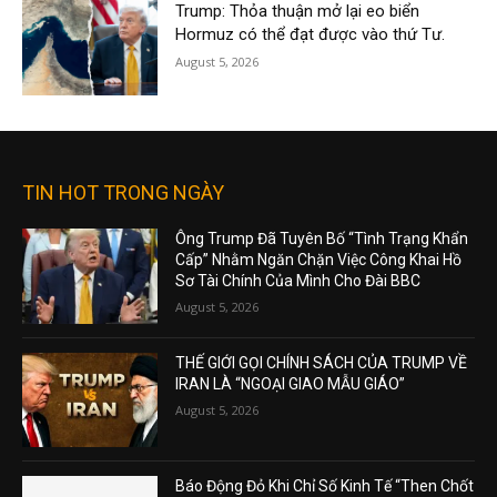
Trump: Thỏa thuận mở lại eo biển
Hormuz có thể đạt được vào thứ Tư.
August 5, 2026
TIN HOT TRONG NGÀY
Ông Trump Đã Tuyên Bố “Tình Trạng Khẩn
Cấp” Nhằm Ngăn Chặn Việc Công Khai Hồ
Sơ Tài Chính Của Mình Cho Đài BBC
August 5, 2026
THẾ GIỚI GỌI CHÍNH SÁCH CỦA TRUMP VỀ
IRAN LÀ “NGOẠI GIAO MẪU GIÁO”
August 5, 2026
Báo Động Đỏ Khi Chỉ Số Kinh Tế “Then Chốt