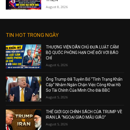
August 8, 2026
TIN HOT TRONG NGÀY
THƯỢNG VIỆN DÂN CHỦ ĐƯA LUẬT CẤM
BỘ QUỐC PHÒNG HẠN CHẾ ĐỐI VỚI BÁO
CHÍ
August 6, 2026
Ông Trump Đã Tuyên Bố “Tình Trạng Khẩn
Cấp” Nhằm Ngăn Chặn Việc Công Khai Hồ
Sơ Tài Chính Của Mình Cho Đài BBC
August 5, 2026
THẾ GIỚI GỌI CHÍNH SÁCH CỦA TRUMP VỀ
IRAN LÀ “NGOẠI GIAO MẪU GIÁO”
August 5, 2026