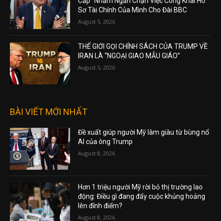
Cấp” Nhằm Ngăn Chặn Việc Công Khai Hồ
Sơ Tài Chính Của Mình Cho Đài BBC
August 5, 2026
THẾ GIỚI GỌI CHÍNH SÁCH CỦA TRUMP VỀ
IRAN LÀ “NGOẠI GIAO MẪU GIÁO”
August 5, 2026
BÀI VIẾT MỚI NHẤT
Đề xuất giúp người Mỹ làm giàu từ bùng nổ
AI của ông Trump
August 8, 2026
Hơn 1 triệu người Mỹ rời bỏ thị trường lao
động: Điều gì đang đẩy cuộc khủng hoảng
lên đỉnh điểm?
August 8, 2026