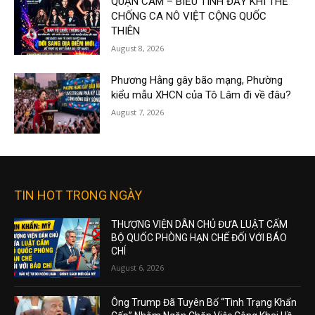
QUẬN CAM – BIỂU TÌNH ĐẦY KHÍ THẾ
CHỐNG CA NÔ VIỆT CỘNG QUỐC
THIÊN
August 8, 2026
Phương Hằng gây bão mạng, Phường
kiểu mẫu XHCN của Tô Lâm đi về đâu?
August 7, 2026
TIN HOT TRONG NGÀY
THƯỢNG VIỆN DÂN CHỦ ĐƯA LUẬT CẤM
BỘ QUỐC PHÒNG HẠN CHẾ ĐỐI VỚI BÁO
CHÍ
August 6, 2026
Ông Trump Đã Tuyên Bố “Tình Trạng Khẩn