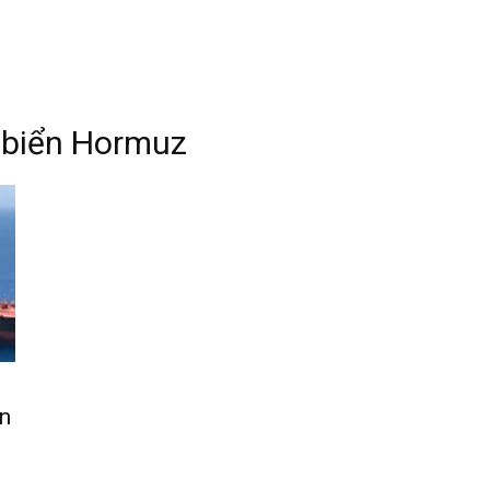
o biển Hormuz
an