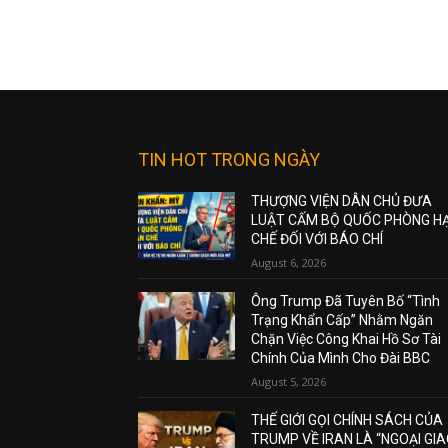
TIN HOT TRONG NGÀY
THƯỢNG VIỆN DÂN CHỦ ĐƯA
LUẬT CẤM BỘ QUỐC PHÒNG H
CHẾ ĐỐI VỚI BÁO CHÍ
August 6, 2026
Ông Trump Đã Tuyên Bố “Tình
Trạng Khẩn Cấp” Nhằm Ngăn
Chặn Việc Công Khai Hồ Sơ Tài
Chính Của Mình Cho Đài BBC
August 5, 2026
THẾ GIỚI GỌI CHÍNH SÁCH CỦA
TRUMP VỀ IRAN LÀ “NGOẠI GI