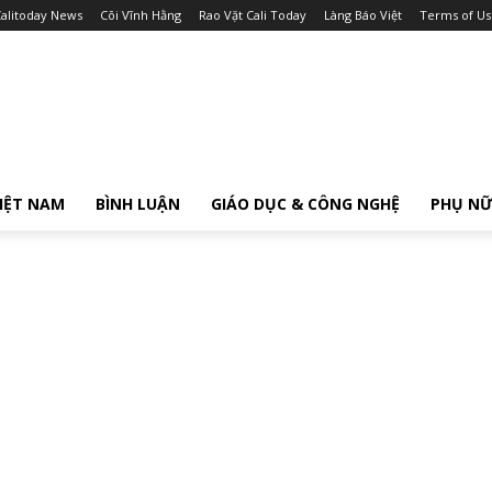
alitoday News
Cõi Vĩnh Hằng
Rao Vặt Cali Today
Làng Báo Việt
Terms of Us
IỆT NAM
BÌNH LUẬN
GIÁO DỤC & CÔNG NGHỆ
PHỤ N