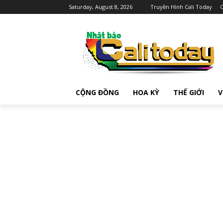
Saturday, August 8, 2026
Truyền Hình Cali Today
C
CỘNG ĐỒNG
HOA KỲ
THẾ GIỚI
V