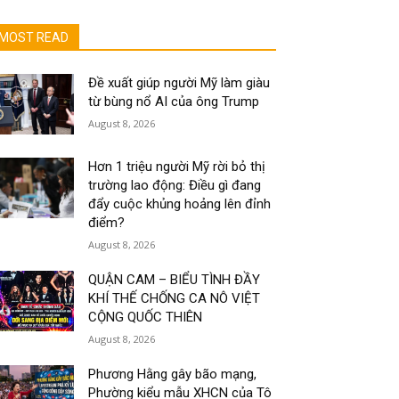
MOST READ
Đề xuất giúp người Mỹ làm giàu
từ bùng nổ AI của ông Trump
August 8, 2026
Hơn 1 triệu người Mỹ rời bỏ thị
trường lao động: Điều gì đang
đẩy cuộc khủng hoảng lên đỉnh
điểm?
August 8, 2026
QUẬN CAM – BIỂU TÌNH ĐẦY
KHÍ THẾ CHỐNG CA NÔ VIỆT
CỘNG QUỐC THIÊN
August 8, 2026
Phương Hằng gây bão mạng,
Phường kiểu mẫu XHCN của Tô