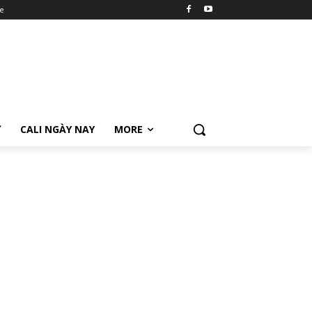
e
Ữ
CALI NGÀY NAY
MORE