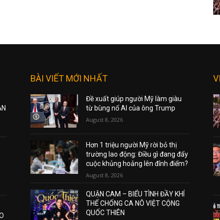
BÀI VIẾT MỚI NHẤT
V
Đề xuất giúp người Mỹ làm giàu
ẠN
từ bùng nổ AI của ông Trump
August 8, 2026
Hơn 1 triệu người Mỹ rời bỏ thị
trường lao động: Điều gì đang đẩy
cuộc khủng hoảng lên đỉnh điểm?
August 8, 2026
QUẬN CAM – BIỂU TÌNH ĐẦY KHÍ
THẾ CHỐNG CA NÔ VIỆT CỘNG
QUỐC THIÊN
AO