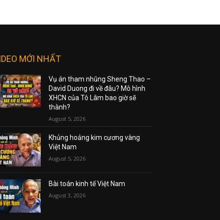
IDEO MỚI NHẤT
Vụ án tham nhũng Sheng Thao –
David Duong đi về đâu? Mô hình
XHCN của Tô Lâm bao giờ sẽ
thành?
August 5, 2026
Khủng hoảng kim cương vàng
Việt Nam
August 5, 2026
Bài toán kinh tế Việt Nam
August 3, 2026