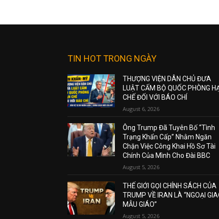
TIN HOT TRONG NGÀY
THƯỢNG VIỆN DÂN CHỦ ĐƯA
LUẬT CẤM BỘ QUỐC PHÒNG H
CHẾ ĐỐI VỚI BÁO CHÍ
August 6, 2026
Ông Trump Đã Tuyên Bố “Tình
Trạng Khẩn Cấp” Nhằm Ngăn
Chặn Việc Công Khai Hồ Sơ Tài
Chính Của Mình Cho Đài BBC
August 5, 2026
THẾ GIỚI GỌI CHÍNH SÁCH CỦA
TRUMP VỀ IRAN LÀ “NGOẠI GI
MẪU GIÁO”
August 5, 2026