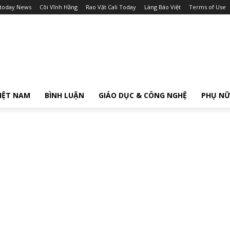
itoday News
Cõi Vĩnh Hằng
Rao Vặt Cali Today
Làng Báo Việt
Terms of Use
IỆT NAM
BÌNH LUẬN
GIÁO DỤC & CÔNG NGHỆ
PHỤ N