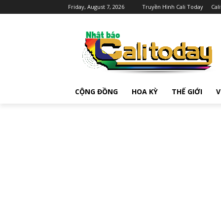
Friday, August 7, 2026
Truyền Hình Cali Today
Cal
CỘNG ĐỒNG
HOA KỲ
THẾ GIỚI
V