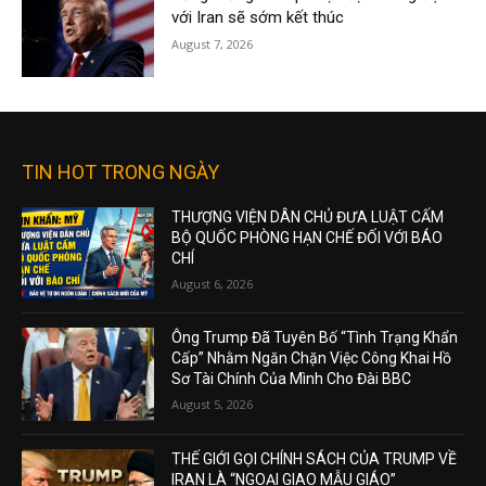
với Iran sẽ sớm kết thúc
August 7, 2026
TIN HOT TRONG NGÀY
THƯỢNG VIỆN DÂN CHỦ ĐƯA LUẬT CẤM
BỘ QUỐC PHÒNG HẠN CHẾ ĐỐI VỚI BÁO
CHÍ
August 6, 2026
Ông Trump Đã Tuyên Bố “Tình Trạng Khẩn
Cấp” Nhằm Ngăn Chặn Việc Công Khai Hồ
Sơ Tài Chính Của Mình Cho Đài BBC
August 5, 2026
THẾ GIỚI GỌI CHÍNH SÁCH CỦA TRUMP VỀ
IRAN LÀ “NGOẠI GIAO MẪU GIÁO”