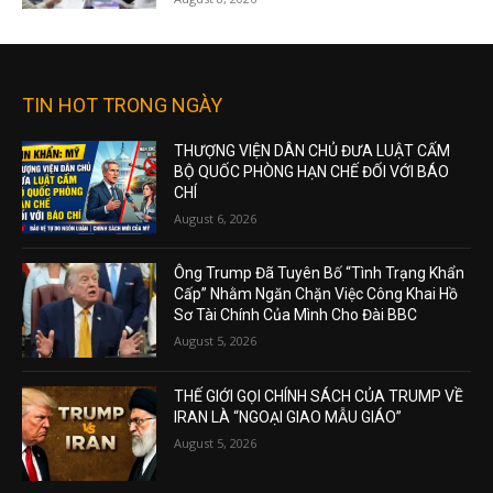
TIN HOT TRONG NGÀY
THƯỢNG VIỆN DÂN CHỦ ĐƯA LUẬT CẤM
BỘ QUỐC PHÒNG HẠN CHẾ ĐỐI VỚI BÁO
CHÍ
August 6, 2026
Ông Trump Đã Tuyên Bố “Tình Trạng Khẩn
Cấp” Nhằm Ngăn Chặn Việc Công Khai Hồ
Sơ Tài Chính Của Mình Cho Đài BBC
August 5, 2026
THẾ GIỚI GỌI CHÍNH SÁCH CỦA TRUMP VỀ
IRAN LÀ “NGOẠI GIAO MẪU GIÁO”
August 5, 2026