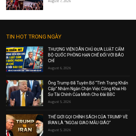
August 7, 2026
TIN HOT TRONG NGÀY
THƯỢNG VIỆN DÂN CHỦ ĐƯA LUẬT CẤM
BỘ QUỐC PHÒNG HẠN CHẾ ĐỐI VỚI BÁO
CHÍ
August 6, 2026
Ông Trump Đã Tuyên Bố “Tình Trạng Khẩn
Cấp” Nhằm Ngăn Chặn Việc Công Khai Hồ
Sơ Tài Chính Của Mình Cho Đài BBC
August 5, 2026
THẾ GIỚI GỌI CHÍNH SÁCH CỦA TRUMP VỀ
IRAN LÀ “NGOẠI GIAO MẪU GIÁO”
August 5, 2026