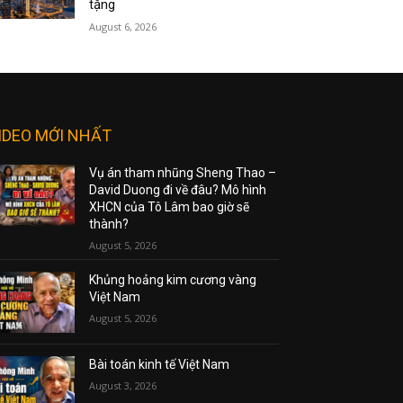
tặng
August 6, 2026
IDEO MỚI NHẤT
Vụ án tham nhũng Sheng Thao –
David Duong đi về đâu? Mô hình
XHCN của Tô Lâm bao giờ sẽ
thành?
August 5, 2026
Khủng hoảng kim cương vàng
Việt Nam
August 5, 2026
Bài toán kinh tế Việt Nam
August 3, 2026