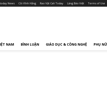
itoday News
Cõi Vĩnh Hằng
Rao Vặt Cali Today
Làng Báo Việt
Terms of Use
IỆT NAM
BÌNH LUẬN
GIÁO DỤC & CÔNG NGHỆ
PHỤ N