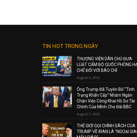
TIN HOT TRONG NGÀY
THƯỢNG VIỆN DÂN CHỦ ĐƯA
LUẬT CẤM BỘ QUỐC PHÒNG H
CHẾ ĐỐI VỚI BÁO CHÍ
August 6, 2026
Ông Trump Đã Tuyên Bố “Tình
Trạng Khẩn Cấp” Nhằm Ngăn
Chặn Việc Công Khai Hồ Sơ Tài
Chính Của Mình Cho Đài BBC
August 5, 2026
THẾ GIỚI GỌI CHÍNH SÁCH CỦA
TRUMP VỀ IRAN LÀ “NGOẠI GI