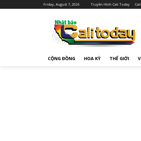
Friday, August 7, 2026
Truyền Hình Cali Today
Cal
CỘNG ĐỒNG
HOA KỲ
THẾ GIỚI
V