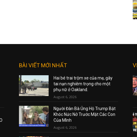
BÀI VIẾT MỚI NHẤT
V
Hai bé trai trộm xe của mẹ, gây
tai nạn nghiêm trọng cho một
phụ nữ ở Oakland.
August 6, 2026
Người Đàn Bà Ủng Hộ Trump Bật
Khóc Nức Nở Trước Mặt Các Con
AO
Của Mình
August 6, 2026