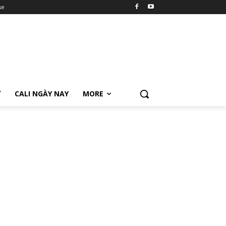
se
Ữ
CALI NGÀY NAY
MORE