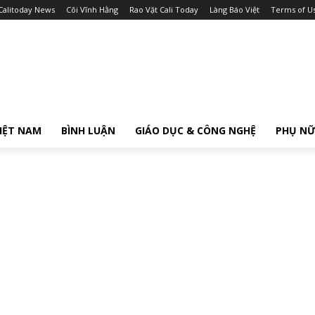
Calitoday News
Cõi Vĩnh Hằng
Rao Vặt Cali Today
Làng Báo Việt
Terms of U
IỆT NAM
BÌNH LUẬN
GIÁO DỤC & CÔNG NGHỆ
PHỤ N