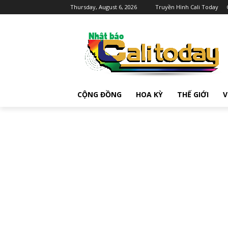
Thursday, August 6, 2026
Truyền Hình Cali Today
CỘNG ĐỒNG
HOA KỲ
THẾ GIỚI
V