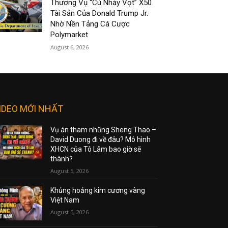
Thương Vụ “Cú Nhảy Vọt” X50
Tài Sản Của Donald Trump Jr.
Nhờ Nền Tảng Cá Cược
Polymarket
August 6, 2026
IDEO MỚI NHẤT
Vụ án tham nhũng Sheng Thao –
David Duong đi về đâu? Mô hình
XHCN của Tô Lâm bao giờ sẽ
thành?
August 5, 2026
Khủng hoảng kim cương vàng
Việt Nam
August 5, 2026