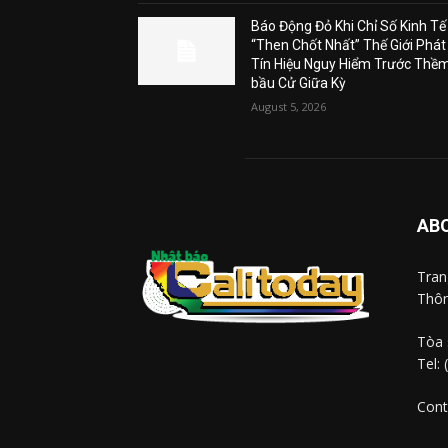
Báo Động Đỏ Khi Chỉ Số Kinh Tế
“Then Chốt Nhất” Thế Giới Phát
Tín Hiệu Nguy Hiểm Trước Thề
bầu Cử Giữa Kỳ
August 5, 2026
AB
Tra
Thôn
Tòa 
Tel:
Cont