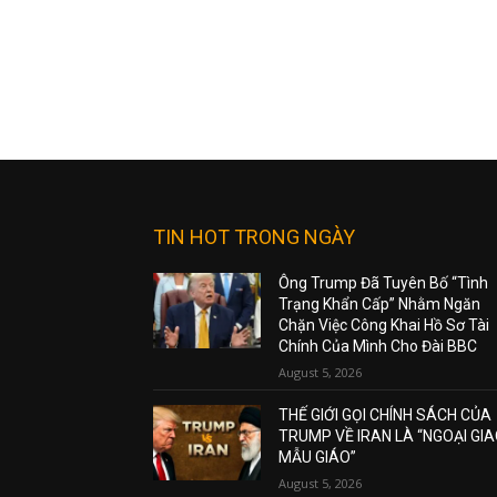
TIN HOT TRONG NGÀY
Ông Trump Đã Tuyên Bố “Tình
Trạng Khẩn Cấp” Nhằm Ngăn
Chặn Việc Công Khai Hồ Sơ Tài
Chính Của Mình Cho Đài BBC
August 5, 2026
THẾ GIỚI GỌI CHÍNH SÁCH CỦA
TRUMP VỀ IRAN LÀ “NGOẠI GI
MẪU GIÁO”
August 5, 2026