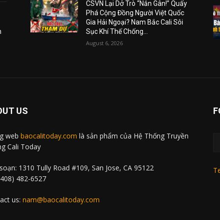
CSVN Lại Dở Trò “Nắn Gân!” Quấy
Phá Cộng Đồng Người Việt Quốc
Gia Hải Ngoại? Nam Bắc Cali Sôi
m
Sục Khí Thế Chống...
August 6, 2026
OUT US
F
ng web
baocalitoday.com
là sản phẩm của Hệ Thống Truyền
g Cali Today
soạn: 1310 Tully Road #109, San Jose, CA 95122
Te
 (408) 482-6527
act us:
nam@baocalitoday.com