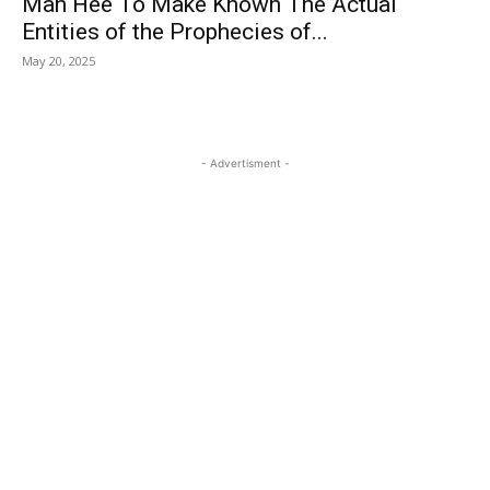
Man Hee To Make Known The Actual
Entities of the Prophecies of...
May 20, 2025
- Advertisment -