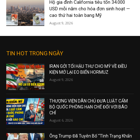
Hộ gia đình California tiêu tốn 34.000
USD mỗi năm cho hóa đơn sinh hoạt —
cao thứ hai toàn bang Mỹ
August 9, 2026
TIN HOT TRONG NGÀY
IRAN GỞI TỐI HẬU THƯ CHO MỸ VỀ ĐIỀU
KIỆN MỞ LẠI EO BIỂN HORMUZ
August 9, 2026
THƯỢNG VIỆN DÂN CHỦ ĐƯA LUẬT CẤM
BỘ QUỐC PHÒNG HẠN CHẾ ĐỐI VỚI BÁO
CHÍ
August 6, 2026
Ông Trump Đã Tuyên Bố “Tình Trạng Khẩn