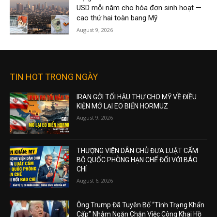
USD mỗi năm cho hóa đơn sinh hoạt —
cao thứ hai toàn bang Mỹ
August 9, 2026
TIN HOT TRONG NGÀY
IRAN GỞI TỐI HẬU THƯ CHO MỸ VỀ ĐIỀU
KIỆN MỞ LẠI EO BIỂN HORMUZ
August 9, 2026
THƯỢNG VIỆN DÂN CHỦ ĐƯA LUẬT CẤM
BỘ QUỐC PHÒNG HẠN CHẾ ĐỐI VỚI BÁO
CHÍ
August 6, 2026
Ông Trump Đã Tuyên Bố “Tình Trạng Khẩn
Cấp” Nhằm Ngăn Chặn Việc Công Khai Hồ