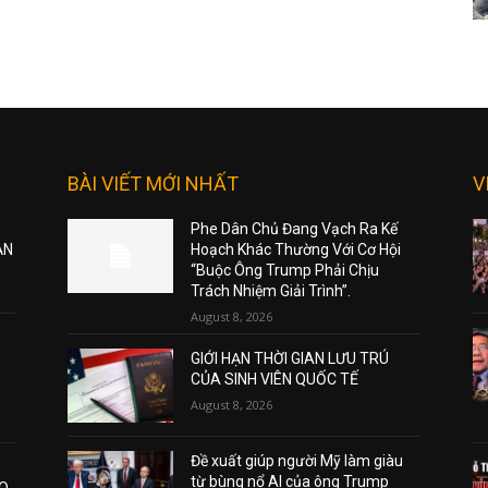
BÀI VIẾT MỚI NHẤT
V
Phe Dân Chủ Đang Vạch Ra Kế
ẠN
Hoạch Khác Thường Với Cơ Hội
“Buộc Ông Trump Phải Chịu
Trách Nhiệm Giải Trình”.
August 8, 2026
GIỚI HẠN THỜI GIAN LƯU TRÚ
CỦA SINH VIÊN QUỐC TẾ
August 8, 2026
Đề xuất giúp người Mỹ làm giàu
từ bùng nổ AI của ông Trump