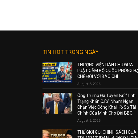
TIN HOT TRONG NGÀY
THƯỢNG VIỆN DÂN CHỦ ĐƯA
LUẬT CẤM BỘ QUỐC PHÒNG H
CHẾ ĐỐI VỚI BÁO CHÍ
August 6, 2026
Ông Trump Đã Tuyên Bố “Tình
Trạng Khẩn Cấp” Nhằm Ngăn
Chặn Việc Công Khai Hồ Sơ Tài
Chính Của Mình Cho Đài BBC
August 5, 2026
THẾ GIỚI GỌI CHÍNH SÁCH CỦA