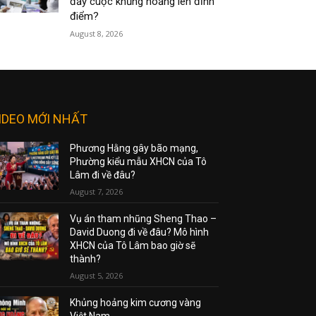
đẩy cuộc khủng hoảng lên đỉnh
điểm?
August 8, 2026
IDEO MỚI NHẤT
Phương Hằng gây bão mạng,
Phường kiểu mẫu XHCN của Tô
Lâm đi về đâu?
August 7, 2026
Vụ án tham nhũng Sheng Thao –
David Duong đi về đâu? Mô hình
XHCN của Tô Lâm bao giờ sẽ
thành?
August 5, 2026
Khủng hoảng kim cương vàng