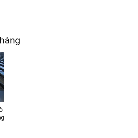
h hàng
ò
ng