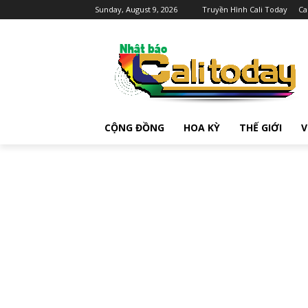
Sunday, August 9, 2026
Truyền Hình Cali Today
Ca
CỘNG ĐỒNG
HOA KỲ
THẾ GIỚI
V