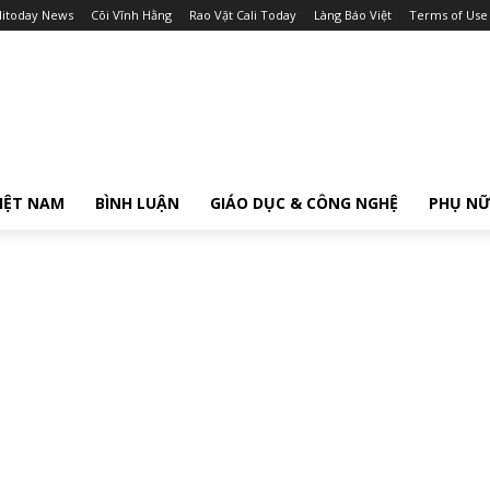
litoday News
Cõi Vĩnh Hằng
Rao Vặt Cali Today
Làng Báo Việt
Terms of Use
IỆT NAM
BÌNH LUẬN
GIÁO DỤC & CÔNG NGHỆ
PHỤ N