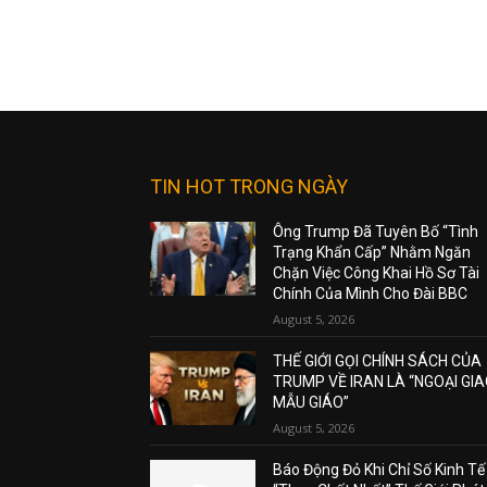
TIN HOT TRONG NGÀY
Ông Trump Đã Tuyên Bố “Tình
Trạng Khẩn Cấp” Nhằm Ngăn
Chặn Việc Công Khai Hồ Sơ Tài
Chính Của Mình Cho Đài BBC
August 5, 2026
THẾ GIỚI GỌI CHÍNH SÁCH CỦA
TRUMP VỀ IRAN LÀ “NGOẠI GI
MẪU GIÁO”
August 5, 2026
Báo Động Đỏ Khi Chỉ Số Kinh Tế