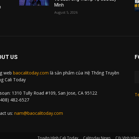
Mình
m
August 5, 2026
OUT US
F
ng web
baocalitoday.com
là sản phẩm của Hệ Thống Truyền
g Cali Today
soạn: 1310 Tully Road #109, San Jose, CA 95122
Te
 (408) 482-6527
act us:
nam@baocalitoday.com
Truyền Hình Cali Today
Calitoday News
Cõi Vĩnh Hằn