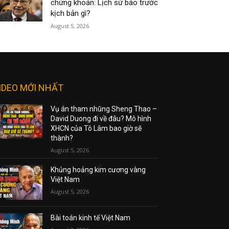
chứng khoán: Lịch sử báo trước
kịch bản gì?
August 5, 2026
IDEO MỚI NHẤT
Vụ án tham nhũng Sheng Thao –
David Duong đi về đâu? Mô hình
XHCN của Tô Lâm bao giờ sẽ
thành?
August 5, 2026
Khủng hoảng kim cương vàng
Việt Nam
August 5, 2026
Bài toán kinh tế Việt Nam