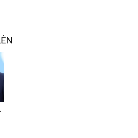
LÊN
A