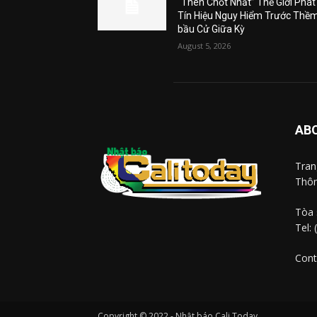
“Then Chốt Nhất” Thế Giới Phát
Tín Hiệu Nguy Hiểm Trước Thề
bầu Cử Giữa Kỳ
August 5, 2026
AB
Tra
Thôn
Tòa 
Tel:
Cont
Copyright © 2022 - Nhật báo Cali Today