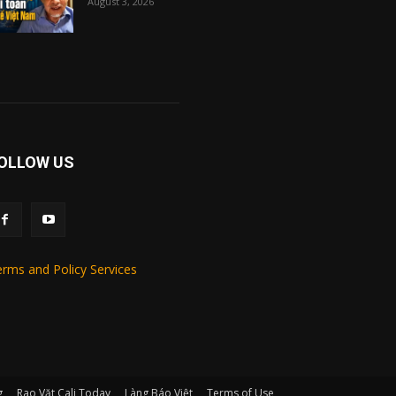
August 3, 2026
OLLOW US
rms and Policy Services
g
Rao Vặt Cali Today
Làng Báo Việt
Terms of Use