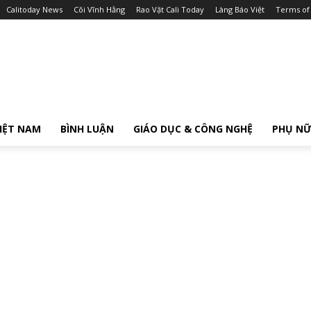
Calitoday News
Cõi Vĩnh Hằng
Rao Vặt Cali Today
Làng Báo Việt
Terms of
IỆT NAM
BÌNH LUẬN
GIÁO DỤC & CÔNG NGHỆ
PHỤ N