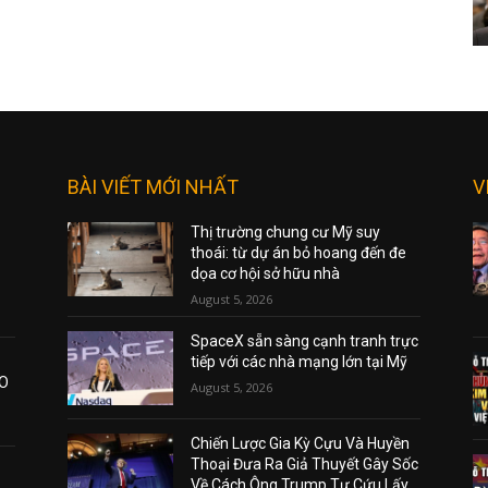
BÀI VIẾT MỚI NHẤT
V
Thị trường chung cư Mỹ suy
thoái: từ dự án bỏ hoang đến đe
dọa cơ hội sở hữu nhà
August 5, 2026
SpaceX sẵn sàng cạnh tranh trực
tiếp với các nhà mạng lớn tại Mỹ
AO
August 5, 2026
Chiến Lược Gia Kỳ Cựu Và Huyền
Thoại Đưa Ra Giả Thuyết Gây Sốc
Về Cách Ông Trump Tự Cứu Lấy