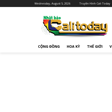
Wednesday, August 5, 2026
Truyền Hình Cali Today
CỘNG ĐỒNG
HOA KỲ
THẾ GIỚI
V