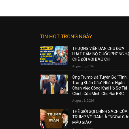
TIN HOT TRONG NGÀY
THƯỢNG VIỆN DÂN CHỦ ĐƯA
LUẬT CẤM BỘ QUỐC PHÒNG H
CHẾ ĐỐI VỚI BÁO CHÍ
August 6, 2026
Ông Trump Đã Tuyên Bố “Tình
Trạng Khẩn Cấp” Nhằm Ngăn
Chặn Việc Công Khai Hồ Sơ Tài
Chính Của Mình Cho Đài BBC
August 5, 2026
THẾ GIỚI GỌI CHÍNH SÁCH CỦA
TRUMP VỀ IRAN LÀ “NGOẠI GI
MẪU GIÁO”