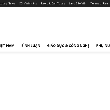
itoday News
Cõi Vĩnh Hằng
Rao Vặt Cali Today
Làng Báo Việt
Terms of Use
IỆT NAM
BÌNH LUẬN
GIÁO DỤC & CÔNG NGHỆ
PHỤ N