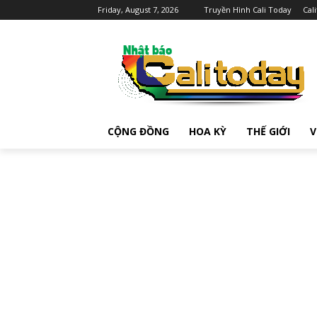
Friday, August 7, 2026
Truyền Hình Cali Today
Cal
CỘNG ĐỒNG
HOA KỲ
THẾ GIỚI
V