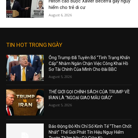
Hilton cáo buộc Xavier Becerra gây nguy
hiểm cho trẻ di cư
August 6, 2026
TIN HOT TRONG NGÀY
Ông Trump Đã Tuyên Bố “Tình Trạng Khẩn
Cấp” Nhằm Ngăn Chặn Việc Công Khai Hồ
Sơ Tài Chính Của Mình Cho Đài BBC
August 5, 2026
THẾ GIỚI GỌI CHÍNH SÁCH CỦA TRUMP VỀ
IRAN LÀ “NGOẠI GIAO MẪU GIÁO”
August 5, 2026
Báo Động Đỏ Khi Chỉ Số Kinh Tế “Then Chốt
Nhất” Thế Giới Phát Tín Hiệu Nguy Hiểm