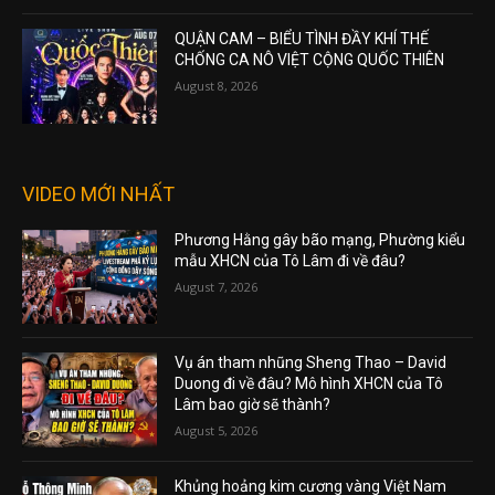
QUẬN CAM – BIỂU TÌNH ĐẦY KHÍ THẾ
CHỐNG CA NÔ VIỆT CỘNG QUỐC THIÊN
August 8, 2026
VIDEO MỚI NHẤT
Phương Hằng gây bão mạng, Phường kiểu
mẫu XHCN của Tô Lâm đi về đâu?
August 7, 2026
Vụ án tham nhũng Sheng Thao – David
Duong đi về đâu? Mô hình XHCN của Tô
Lâm bao giờ sẽ thành?
August 5, 2026
Khủng hoảng kim cương vàng Việt Nam