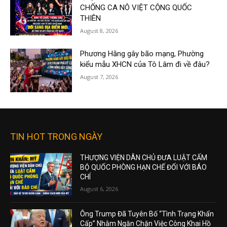
CHỐNG CA NÔ VIỆT CỘNG QUỐC
THIÊN
August 8, 2026
Phương Hằng gây bão mạng, Phường
kiểu mẫu XHCN của Tô Lâm đi về đâu?
August 7, 2026
TIN HOT TRONG NGÀY
THƯỢNG VIỆN DÂN CHỦ ĐƯA LUẬT CẤM
BỘ QUỐC PHÒNG HẠN CHẾ ĐỐI VỚI BÁO
CHÍ
August 6, 2026
Ông Trump Đã Tuyên Bố “Tình Trạng Khẩn
Cấp” Nhằm Ngăn Chặn Việc Công Khai Hồ