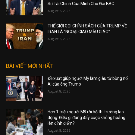
Sơ Tài Chính Của Mình Cho Đài BBC
August 5, 2026
THẾ GIỚI GỌI CHÍNH SÁCH CỦA TRUMP VỀ
IRAN LÀ “NGOẠI GIAO MẪU GIÁO”
August 5, 2026
BÀI VIẾT MỚI NHẤT
Đề xuất giúp người Mỹ làm giàu từ bùng nổ
AI của ông Trump
August 8, 2026
Hơn 1 triệu người Mỹ rời bỏ thị trường lao
động: Điều gì đang đẩy cuộc khủng hoảng
lên đỉnh điểm?
August 8, 2026