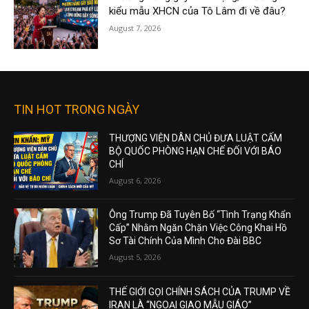
kiểu mẫu XHCN của Tô Lâm đi về đâu?
August 7, 2026
TIN HOT TRONG NGÀY
THƯỢNG VIỆN DÂN CHỦ ĐƯA LUẬT CẤM
BỘ QUỐC PHÒNG HẠN CHẾ ĐỐI VỚI BÁO
CHÍ
August 6, 2026
Ông Trump Đã Tuyên Bố “Tình Trạng Khẩn
Cấp” Nhằm Ngăn Chặn Việc Công Khai Hồ
Sơ Tài Chính Của Mình Cho Đài BBC
August 5, 2026
THẾ GIỚI GỌI CHÍNH SÁCH CỦA TRUMP VỀ
IRAN LÀ “NGOẠI GIAO MẪU GIÁO”