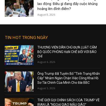
lao động: Điều gì đang đẩy cuộc khủng
hoảng lên đỉnh điểm?
August 8, 2026
TIN HOT TRONG NGÀY
THƯỢNG VIỆN DÂN CHỦ ĐƯA LUẬT CẤM
BỘ QUỐC PHÒNG HẠN CHẾ ĐỐI VỚI BÁO
CHÍ
August 6, 2026
Ông Trump Đã Tuyên Bố “Tình Trạng Khẩn
Cấp” Nhằm Ngăn Chặn Việc Công Khai Hồ
Sơ Tài Chính Của Mình Cho Đài BBC
August 5, 2026
THẾ GIỚI GỌI CHÍNH SÁCH CỦA TRUMP VỀ
IRAN LÀ “NGOẠI GIAO MẪU GIÁO”