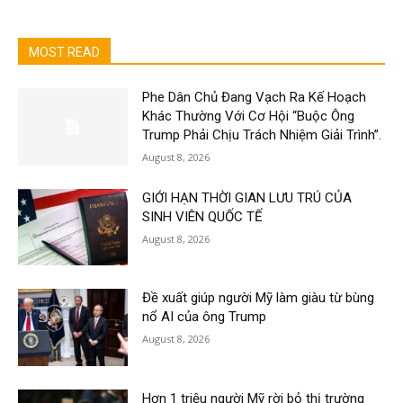
MOST READ
Phe Dân Chủ Đang Vạch Ra Kế Hoạch
Khác Thường Với Cơ Hội “Buộc Ông
Trump Phải Chịu Trách Nhiệm Giải Trình”.
August 8, 2026
GIỚI HẠN THỜI GIAN LƯU TRÚ CỦA
SINH VIÊN QUỐC TẾ
August 8, 2026
Đề xuất giúp người Mỹ làm giàu từ bùng
nổ AI của ông Trump
August 8, 2026
Hơn 1 triệu người Mỹ rời bỏ thị trường