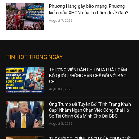
Phương Hằng gây bão mạng, Phường
kiểu mẫu XHCN của Tô Lâm đi về đâu?
August 7, 2026
TIN HOT TRONG NGÀY
THƯỢNG VIỆN DÂN CHỦ ĐƯA LUẬT CẤM
BỘ QUỐC PHÒNG HẠN CHẾ ĐỐI VỚI BÁO
CHÍ
August 6, 2026
Ông Trump Đã Tuyên Bố “Tình Trạng Khẩn
Cấp” Nhằm Ngăn Chặn Việc Công Khai Hồ
Sơ Tài Chính Của Mình Cho Đài BBC
August 5, 2026