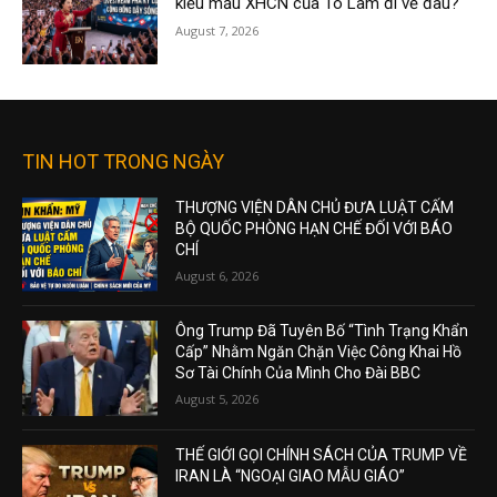
kiểu mẫu XHCN của Tô Lâm đi về đâu?
August 7, 2026
TIN HOT TRONG NGÀY
THƯỢNG VIỆN DÂN CHỦ ĐƯA LUẬT CẤM
BỘ QUỐC PHÒNG HẠN CHẾ ĐỐI VỚI BÁO
CHÍ
August 6, 2026
Ông Trump Đã Tuyên Bố “Tình Trạng Khẩn
Cấp” Nhằm Ngăn Chặn Việc Công Khai Hồ
Sơ Tài Chính Của Mình Cho Đài BBC
August 5, 2026
THẾ GIỚI GỌI CHÍNH SÁCH CỦA TRUMP VỀ
IRAN LÀ “NGOẠI GIAO MẪU GIÁO”