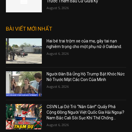
Trước Thềm bầu Cử Giữa Kỳ
August 5, 2026
BÀI VIẾT MỚI NHẤT
Hai bé trai trộm xe của mẹ, gây tai nạn
nghiêm trọng cho một phụ nữ ở Oakland.
August 6, 2026
Người Đàn Bà Ủng Hộ Trump Bật Khóc Nức
Nở Trước Mặt Các Con Của Mình
August 6, 2026
CSVN Lại Dở Trò “Nắn Gân!” Quấy Phá
Cộng Đồng Người Việt Quốc Gia Hải Ngoại?
Nam Bắc Cali Sôi Sục Khí Thế Chống...
August 6, 2026