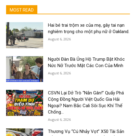
MOST READ
Hai bé trai trộm xe của mẹ, gây tai nạn
nghiêm trọng cho một phụ nữ ở Oakland.
August 6, 2026
Người Đàn Bà Ủng Hộ Trump Bật Khóc
Nức Nở Trước Mặt Các Con Của Mình
August 6, 2026
CSVN Lại Dở Trò “Nắn Gân!” Quấy Phá
Cộng Đồng Người Việt Quốc Gia Hải
Ngoại? Nam Bắc Cali Sôi Sục Khí Thế
Chống...
August 6, 2026
Thương Vụ “Cú Nhảy Vọt” X50 Tài Sản