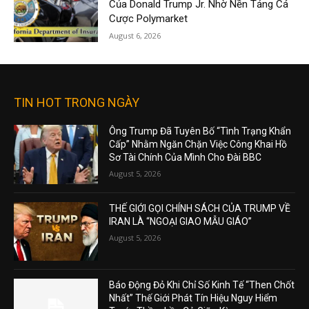
Của Donald Trump Jr. Nhờ Nền Tảng Cá
Cược Polymarket
August 6, 2026
TIN HOT TRONG NGÀY
Ông Trump Đã Tuyên Bố “Tình Trạng Khẩn
Cấp” Nhằm Ngăn Chặn Việc Công Khai Hồ
Sơ Tài Chính Của Mình Cho Đài BBC
August 5, 2026
THẾ GIỚI GỌI CHÍNH SÁCH CỦA TRUMP VỀ
IRAN LÀ “NGOẠI GIAO MẪU GIÁO”
August 5, 2026
Báo Động Đỏ Khi Chỉ Số Kinh Tế “Then Chốt
Nhất” Thế Giới Phát Tín Hiệu Nguy Hiểm