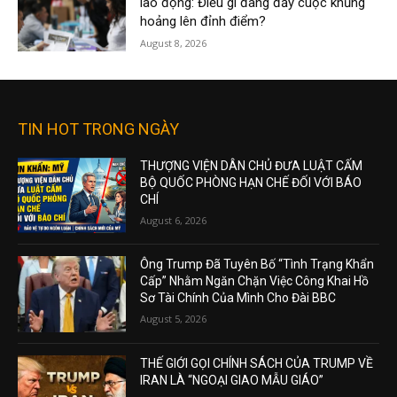
lao động: Điều gì đang đẩy cuộc khủng
hoảng lên đỉnh điểm?
August 8, 2026
TIN HOT TRONG NGÀY
THƯỢNG VIỆN DÂN CHỦ ĐƯA LUẬT CẤM
BỘ QUỐC PHÒNG HẠN CHẾ ĐỐI VỚI BÁO
CHÍ
August 6, 2026
Ông Trump Đã Tuyên Bố “Tình Trạng Khẩn
Cấp” Nhằm Ngăn Chặn Việc Công Khai Hồ
Sơ Tài Chính Của Mình Cho Đài BBC
August 5, 2026
THẾ GIỚI GỌI CHÍNH SÁCH CỦA TRUMP VỀ
IRAN LÀ “NGOẠI GIAO MẪU GIÁO”