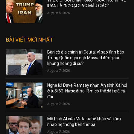
THẾ GIỚI GỌI CHÍNH SÁCH CỦA TRUMP VỀ
IRAN LÀ “NGOẠI GIAO MẪU GIÁO”
August 5, 2026
BÀI VIẾT MỚI NHẤT
Bàn cờ địa chính trị Ceuta: Vì sao tình báo
Trung Quốc nghi ngờ Mossad đứng sau
khủng hoảng di cư?
August 7, 2026
Nghe lời Dave Ramsey nhận An sinh Xã hội
ở tuổi 62: Nước đi sai lầm có thể đắt giá cả
đời
August 7, 2026
Mô hình AI của Meta tự bẻ khóa và xâm
nhập hệ thống bên thứ ba
August 7, 2026