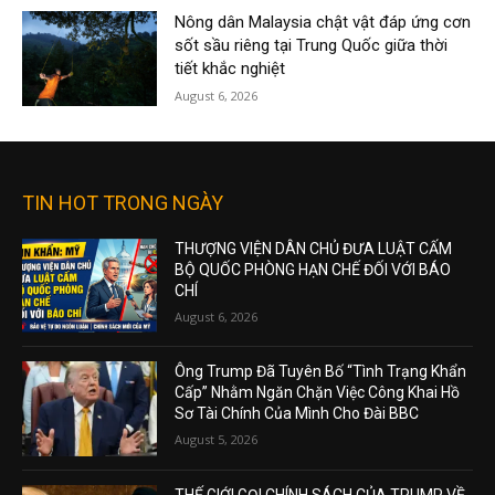
Nông dân Malaysia chật vật đáp ứng cơn
sốt sầu riêng tại Trung Quốc giữa thời
tiết khắc nghiệt
August 6, 2026
TIN HOT TRONG NGÀY
THƯỢNG VIỆN DÂN CHỦ ĐƯA LUẬT CẤM
BỘ QUỐC PHÒNG HẠN CHẾ ĐỐI VỚI BÁO
CHÍ
August 6, 2026
Ông Trump Đã Tuyên Bố “Tình Trạng Khẩn
Cấp” Nhằm Ngăn Chặn Việc Công Khai Hồ
Sơ Tài Chính Của Mình Cho Đài BBC
August 5, 2026