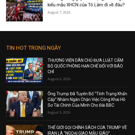
kiểu mẫu XHCN của Tô Lâm đi về đâu?
August 7, 2026
TIN HOT TRONG NGÀY
THƯỢNG VIỆN DÂN CHỦ ĐƯA LUẬT CẤM
BỘ QUỐC PHÒNG HẠN CHẾ ĐỐI VỚI BÁO
CHÍ
August 6, 2026
Ông Trump Đã Tuyên Bố “Tình Trạng Khẩn
Cấp” Nhằm Ngăn Chặn Việc Công Khai Hồ
Sơ Tài Chính Của Mình Cho Đài BBC
August 5, 2026
THẾ GIỚI GỌI CHÍNH SÁCH CỦA TRUMP VỀ
IRAN LÀ “NGOẠI GIAO MẪU GIÁO”