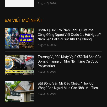
August 5, 2026
BÀI VIẾT MỚI NHẤT
CSVN Lại Dở Trò “Nắn Gân!” Quấy Phá
Cộng Đồng Người Việt Quốc Gia Hải Ngoại?
Nam Bắc Cali Sôi Sục Khí Thế Chống...
August 6, 2026
Thương Vụ “Cú Nhảy Vọt” X50 Tài Sản Của
Donald Trump Jr. Nhờ Nền Tảng Cá Cược
Polymarket
August 6, 2026
Bất Động Sản Mỹ Đảo Chiều: “Thời Cơ
Vàng” Cho Người Mua Căn Nhà Đầu Tiên
August 6, 2026