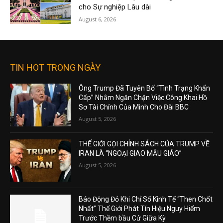
cho Sự nghiệp Lâu dài
August 6, 2026
TIN HOT TRONG NGÀY
Ông Trump Đã Tuyên Bố “Tình Trạng Khẩn
Cấp” Nhằm Ngăn Chặn Việc Công Khai Hồ
Sơ Tài Chính Của Mình Cho Đài BBC
August 5, 2026
THẾ GIỚI GỌI CHÍNH SÁCH CỦA TRUMP VỀ
IRAN LÀ “NGOẠI GIAO MẪU GIÁO”
August 5, 2026
Báo Động Đỏ Khi Chỉ Số Kinh Tế “Then Chốt
Nhất” Thế Giới Phát Tín Hiệu Nguy Hiểm
Trước Thềm bầu Cử Giữa Kỳ