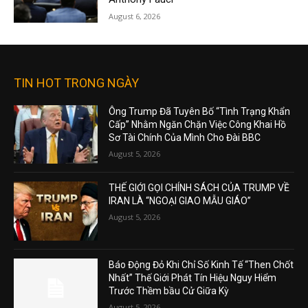
August 6, 2026
TIN HOT TRONG NGÀY
Ông Trump Đã Tuyên Bố “Tình Trạng Khẩn
Cấp” Nhằm Ngăn Chặn Việc Công Khai Hồ
Sơ Tài Chính Của Mình Cho Đài BBC
August 5, 2026
THẾ GIỚI GỌI CHÍNH SÁCH CỦA TRUMP VỀ
IRAN LÀ “NGOẠI GIAO MẪU GIÁO”
August 5, 2026
Báo Động Đỏ Khi Chỉ Số Kinh Tế “Then Chốt
Nhất” Thế Giới Phát Tín Hiệu Nguy Hiểm
Trước Thềm bầu Cử Giữa Kỳ
August 5, 2026