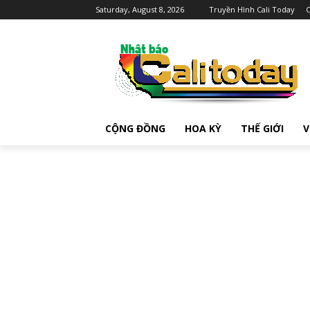
Saturday, August 8, 2026
Truyền Hình Cali Today
C
CỘNG ĐỒNG
HOA KỲ
THẾ GIỚI
V