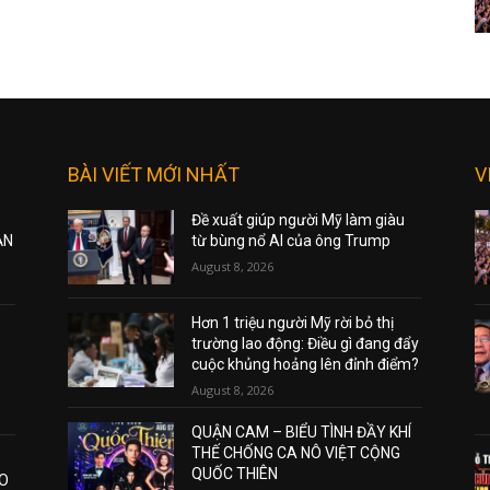
BÀI VIẾT MỚI NHẤT
V
Đề xuất giúp người Mỹ làm giàu
ẠN
từ bùng nổ AI của ông Trump
August 8, 2026
Hơn 1 triệu người Mỹ rời bỏ thị
trường lao động: Điều gì đang đẩy
cuộc khủng hoảng lên đỉnh điểm?
August 8, 2026
QUẬN CAM – BIỂU TÌNH ĐẦY KHÍ
THẾ CHỐNG CA NÔ VIỆT CỘNG
QUỐC THIÊN
AO