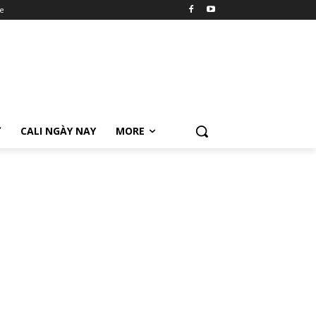
e
Ữ
CALI NGÀY NAY
MORE