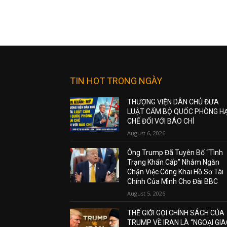
TIN HOT TRONG NGÀY
THƯỢNG VIỆN DÂN CHỦ ĐƯA
LUẬT CẤM BỘ QUỐC PHÒNG H
CHẾ ĐỐI VỚI BÁO CHÍ
August 6, 2026
Ông Trump Đã Tuyên Bố “Tình
Trạng Khẩn Cấp” Nhằm Ngăn
Chặn Việc Công Khai Hồ Sơ Tài
Chính Của Mình Cho Đài BBC
August 5, 2026
THẾ GIỚI GỌI CHÍNH SÁCH CỦA
TRUMP VỀ IRAN LÀ “NGOẠI GI