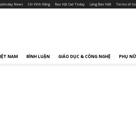
alitoday News
Cõi Vĩnh Hằng
Rao Vặt Cali Today
Làng Báo Việt
Terms of Us
IỆT NAM
BÌNH LUẬN
GIÁO DỤC & CÔNG NGHỆ
PHỤ N