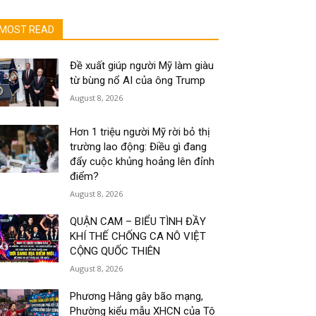
MOST READ
Đề xuất giúp người Mỹ làm giàu
từ bùng nổ AI của ông Trump
August 8, 2026
Hơn 1 triệu người Mỹ rời bỏ thị
trường lao động: Điều gì đang
đẩy cuộc khủng hoảng lên đỉnh
điểm?
August 8, 2026
QUẬN CAM – BIỂU TÌNH ĐẦY
KHÍ THẾ CHỐNG CA NÔ VIỆT
CỘNG QUỐC THIÊN
August 8, 2026
Phương Hằng gây bão mạng,
Phường kiểu mẫu XHCN của Tô