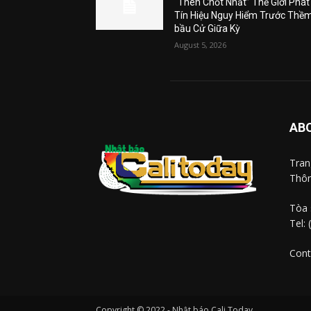
“Then Chốt Nhất” Thế Giới Phát
Tín Hiệu Nguy Hiểm Trước Thề
bầu Cử Giữa Kỳ
August 5, 2026
AB
Tra
Thôn
Tòa 
Tel:
Cont
Copyright © 2022 - Nhật báo Cali Today