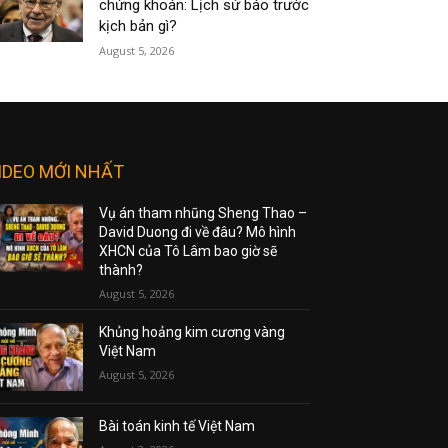
chứng khoán: Lịch sử báo trước
kịch bản gì?
August 5, 2026
IDEO MỚI NHẤT
Vụ án tham nhũng Sheng Thao –
David Duong đi về đâu? Mô hình
XHCN của Tô Lâm bao giờ sẽ
thành?
August 5, 2026
Khủng hoảng kim cương vàng
Việt Nam
August 5, 2026
Bài toán kinh tế Việt Nam