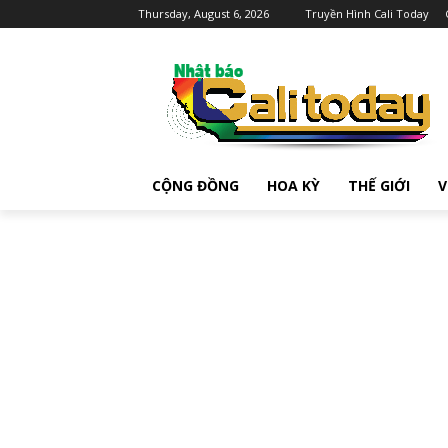
Thursday, August 6, 2026
Truyền Hình Cali Today
CỘNG ĐỒNG
HOA KỲ
THẾ GIỚI
V