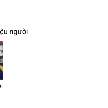
iệu người
An