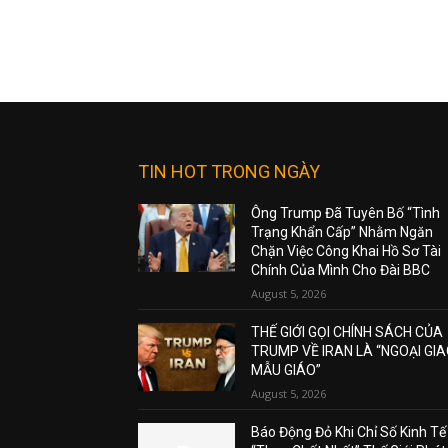
TIN HOT TRONG NGÀY
Ông Trump Đã Tuyên Bố “Tình
Trạng Khẩn Cấp” Nhằm Ngăn
Chặn Việc Công Khai Hồ Sơ Tài
Chính Của Mình Cho Đài BBC
August 5, 2026
THẾ GIỚI GỌI CHÍNH SÁCH CỦA
TRUMP VỀ IRAN LÀ “NGOẠI GI
MẪU GIÁO”
August 5, 2026
Báo Động Đỏ Khi Chỉ Số Kinh Tế