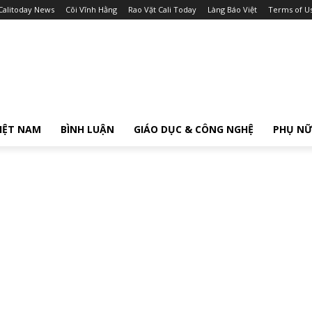
Calitoday News
Cõi Vĩnh Hằng
Rao Vặt Cali Today
Làng Báo Việt
Terms of U
IỆT NAM
BÌNH LUẬN
GIÁO DỤC & CÔNG NGHỆ
PHỤ N