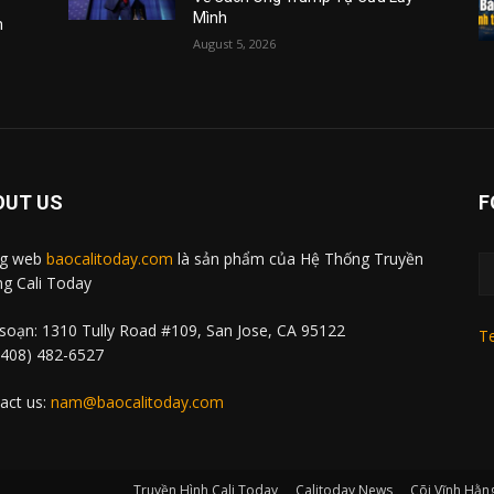
Mình
m
August 5, 2026
OUT US
F
ng web
baocalitoday.com
là sản phẩm của Hệ Thống Truyền
g Cali Today
soạn: 1310 Tully Road #109, San Jose, CA 95122
Te
 (408) 482-6527
act us:
nam@baocalitoday.com
Truyền Hình Cali Today
Calitoday News
Cõi Vĩnh Hằn