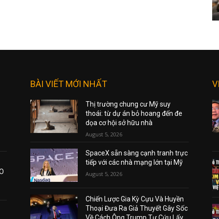
BÀI VIẾT MỚI NHẤT
V
Thị trường chung cư Mỹ suy
thoái: từ dự án bỏ hoang đến đe
dọa cơ hội sở hữu nhà
August 5, 2026
SpaceX sẵn sàng cạnh tranh trực
tiếp với các nhà mạng lớn tại Mỹ
AO
August 5, 2026
Chiến Lược Gia Kỳ Cựu Và Huyền
Thoại Đưa Ra Giả Thuyết Gây Sốc
Về Cách Ông Trump Tự Cứu Lấy