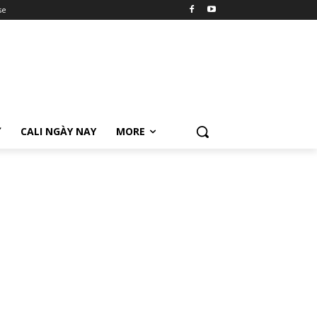
se
Ữ
CALI NGÀY NAY
MORE