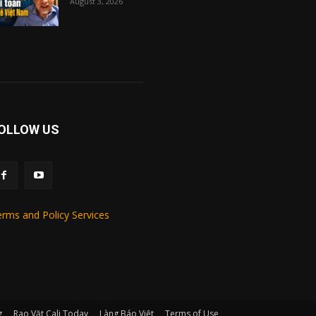
August 3, 2026
OLLOW US
rms and Policy Services
g
Rao Vặt Cali Today
Làng Báo Việt
Terms of Use