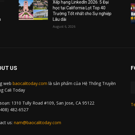
Xếp hạng LinkedIn 2026: 5 Đại
học tại California Lọt Top 40
Trường Tốt nhất cho Sự nghiệp
m
Lâu dài
August 6, 2026
OUT US
F
ng web
baocalitoday.com
là sản phẩm của Hệ Thống Truyền
g Cali Today
soạn: 1310 Tully Road #109, San Jose, CA 95122
Te
 (408) 482-6527
act us:
nam@baocalitoday.com