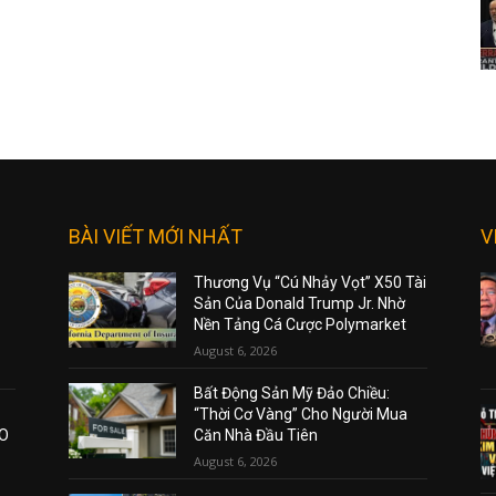
BÀI VIẾT MỚI NHẤT
V
Thương Vụ “Cú Nhảy Vọt” X50 Tài
Sản Của Donald Trump Jr. Nhờ
Nền Tảng Cá Cược Polymarket
August 6, 2026
Bất Động Sản Mỹ Đảo Chiều:
“Thời Cơ Vàng” Cho Người Mua
AO
Căn Nhà Đầu Tiên
August 6, 2026