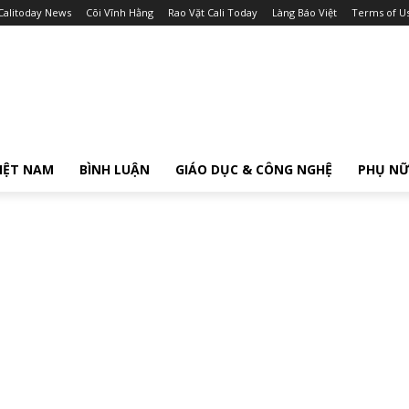
Calitoday News
Cõi Vĩnh Hằng
Rao Vặt Cali Today
Làng Báo Việt
Terms of U
IỆT NAM
BÌNH LUẬN
GIÁO DỤC & CÔNG NGHỆ
PHỤ N