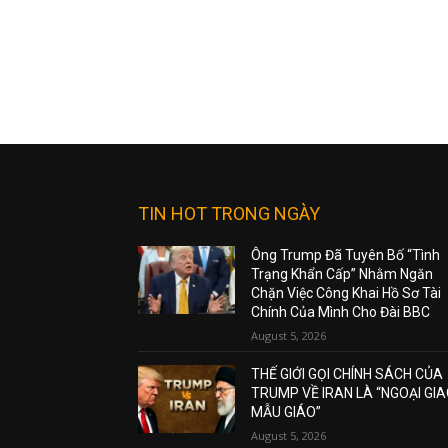
TIN HOT TRONG NGÀY
Ông Trump Đã Tuyên Bố “Tình
Trạng Khẩn Cấp” Nhằm Ngăn
Chặn Việc Công Khai Hồ Sơ Tài
Chính Của Mình Cho Đài BBC
August 5, 2026
THẾ GIỚI GỌI CHÍNH SÁCH CỦA
TRUMP VỀ IRAN LÀ “NGOẠI GI
MẪU GIÁO”
August 5, 2026