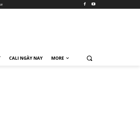
se
Ữ
CALI NGÀY NAY
MORE