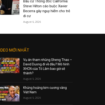
Bầu cử Thống đốc California:
Steve Hilton cáo buộc Xavier
Becerra gây nguy hiểm cho trẻ
di cư
August 6, 2026
IDEO MỚI NHẤT
Vụ án tham nhũng Sheng Thao –
David Duong đi về đâu? Mô hình
XHCN của Tô Lâm bao giờ sẽ
thành?
August 5, 2026
Khủng hoảng kim cương vàng
Việt Nam
August 5, 2026