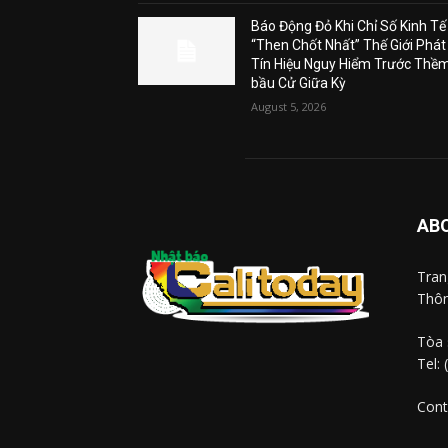
Báo Động Đỏ Khi Chỉ Số Kinh Tế
“Then Chốt Nhất” Thế Giới Phát
Tín Hiệu Nguy Hiểm Trước Thề
bầu Cử Giữa Kỳ
August 5, 2026
AB
Tra
Thôn
Tòa 
Tel:
Cont