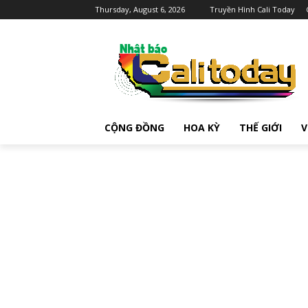
Thursday, August 6, 2026
Truyền Hình Cali Today
CỘNG ĐỒNG
HOA KỲ
THẾ GIỚI
V