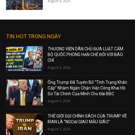
August 6, 2026
TIN HOT TRONG NGÀY
THƯỢNG VIỆN DÂN CHỦ ĐƯA LUẬT CẤM
BỘ QUỐC PHÒNG HẠN CHẾ ĐỐI VỚI BÁO
CHÍ
August 6, 2026
Ông Trump Đã Tuyên Bố “Tình Trạng Khẩn
Cấp” Nhằm Ngăn Chặn Việc Công Khai Hồ
Sơ Tài Chính Của Mình Cho Đài BBC
August 5, 2026
THẾ GIỚI GỌI CHÍNH SÁCH CỦA TRUMP VỀ
IRAN LÀ “NGOẠI GIAO MẪU GIÁO”
August 5, 2026